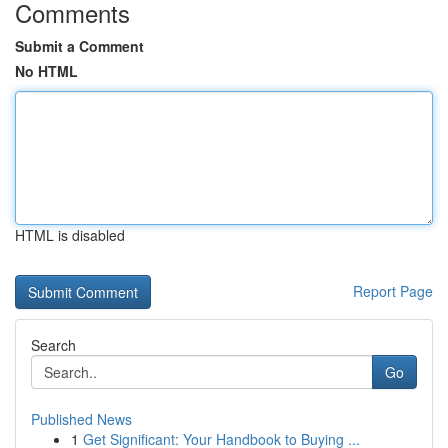
Comments
Submit a Comment
No HTML
HTML is disabled
Report Page
Search
Go
Published News
1
Get Significant: Your Handbook to Buying ...