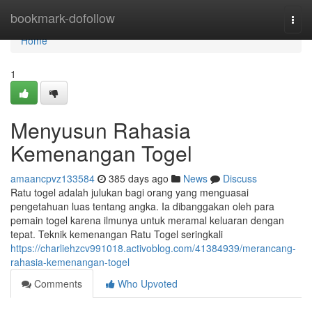
Home
bookmark-dofollow
Togg
navi
Home
1
Menyusun Rahasia
Kemenangan Togel
amaancpvz133584
385 days ago
News
Discuss
Ratu togel adalah julukan bagi orang yang menguasai
pengetahuan luas tentang angka. Ia dibanggakan oleh para
pemain togel karena ilmunya untuk meramal keluaran dengan
tepat. Teknik kemenangan Ratu Togel seringkali
https://charliehzcv991018.activoblog.com/41384939/merancang-
rahasia-kemenangan-togel
Comments
Who Upvoted