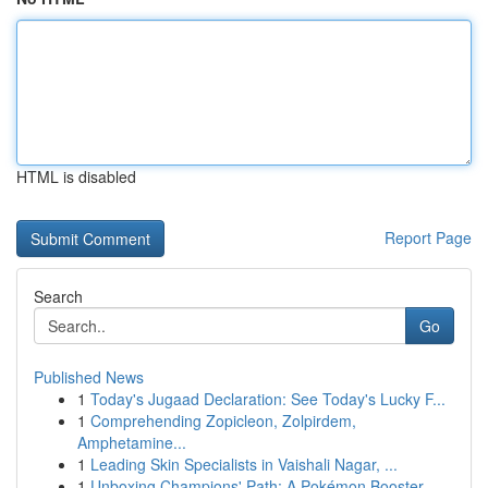
HTML is disabled
Report Page
Search
Go
Published News
1
Today's Jugaad Declaration: See Today's Lucky F...
1
Comprehending Zopicleon, Zolpirdem,
Amphetamine...
1
Leading Skin Specialists in Vaishali Nagar, ...
1
Unboxing Champions' Path: A Pokémon Booster