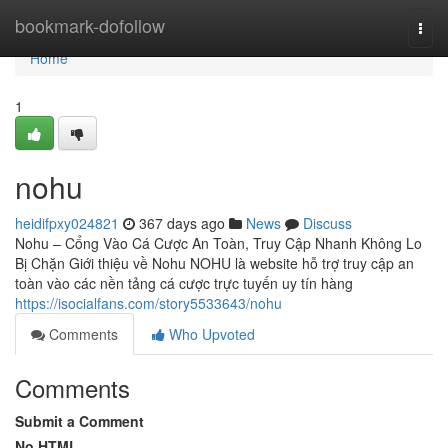
Home
bookmark-dofollow
Togg
navi
Home
1
nohu
heidifpxy024821
367 days ago
News
Discuss
Nohu – Cổng Vào Cá Cược An Toàn, Truy Cập Nhanh Không Lo
Bị Chặn Giới thiệu về Nohu NOHU là website hỗ trợ truy cập an
toàn vào các nền tảng cá cược trực tuyến uy tín hàng
https://isocialfans.com/story5533643/nohu
Comments
Who Upvoted
Comments
Submit a Comment
No HTML