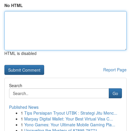
No HTML
HTML is disabled
Report Page
Search
Go
Published News
1
Tips Persiapan Tryout UTBK : Strategi Jitu Menc...
1
Marpay Digital Wallet: Your Best Virtual Visa C...
1
Yono Games: Your Ultimate Mobile Gaming Pla...
1
Unraveling the Mystery of 87895 79771