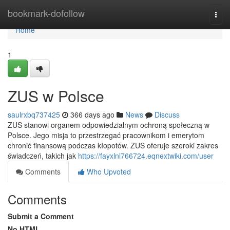
Home
bookmark-dofollow
Togg
navi
Home
1
ZUS w Polsce
saulrxbq737425
366 days ago
News
Discuss
ZUS stanowi organem odpowiedzialnym ochroną społeczną w
Polsce. Jego misja to przestrzegać pracownikom i emerytom
chronić finansową podczas kłopotów. ZUS oferuje szeroki zakres
świadczeń, takich jak
https://fayxlnl766724.eqnextwiki.com/user
Comments
Who Upvoted
Comments
Submit a Comment
No HTML