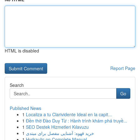
HTML is disabled
Report Page
Search
Go
Published News
1
Localiza a tu Clarividente Ideal en la capit...
1
Đền thờ Đào Duy Từ : Hành trình khám phá truyề...
1
SEO Destek Hizmetleri Kılavuzu
1
خرید قهوه: آشنایی مفصل برای مبتدی
1
Hydraulic on Complete Manual