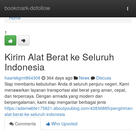
Home
bookmark-dofollow
Togg
navi
Home
1
Kirim Alat Berat ke Seluruh
Indonesia
haariskgmt864308
364 days ago
News
Discuss
Siap membantu kebutuhan Anda di seluruh penjuru negeri. Kami
menawarkan layanan transportasi alat berat yang aman, cepat,
dan terpercaya. Dengan armada yang modern dan
berpengalaman, kami siap mengantar berbagai jenis
https://adamwbfe175821.aboutyoublog.com/42836885/pengiriman-
alat-berat-ke-seluruh-indonesia
Comments
Who Upvoted