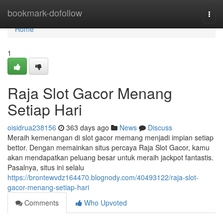
Home
bookmark-dofollow
Togg
navi
Home
1
Raja Slot Gacor Menang
Setiap Hari
oisidrua238156
363 days ago
News
Discuss
Meraih kemenangan di slot gacor memang menjadi impian setiap
bettor. Dengan memainkan situs percaya Raja Slot Gacor, kamu
akan mendapatkan peluang besar untuk meraih jackpot fantastis.
Pasalnya, situs ini selalu
https://brontewvdz164470.blognody.com/40493122/raja-slot-
gacor-menang-setiap-hari
Comments
Who Upvoted