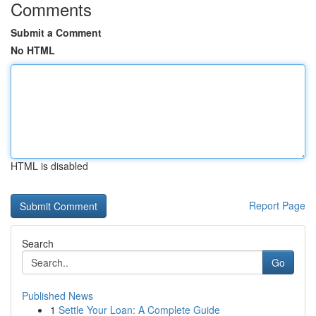
Comments
Submit a Comment
No HTML
HTML is disabled
Report Page
Search
Go
Published News
1
Settle Your Loan: A Complete Guide