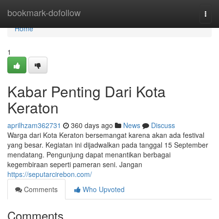
Home
bookmark-dofollow
Togg
navi
Home
1
Kabar Penting Dari Kota
Keraton
aprilhzam362731
360 days ago
News
Discuss
Warga dari Kota Keraton bersemangat karena akan ada festival
yang besar. Kegiatan ini dijadwalkan pada tanggal 15 September
mendatang. Pengunjung dapat menantikan berbagai
kegembiraan seperti pameran seni. Jangan
https://seputarcirebon.com/
Comments
Who Upvoted
Comments