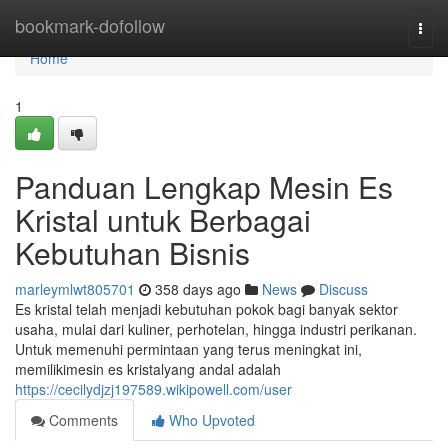
Home
bookmark-dofollow
Togg
navi
Home
1
Panduan Lengkap Mesin Es
Kristal untuk Berbagai
Kebutuhan Bisnis
marleymlwt805701
358 days ago
News
Discuss
Es kristal telah menjadi kebutuhan pokok bagi banyak sektor
usaha, mulai dari kuliner, perhotelan, hingga industri perikanan.
Untuk memenuhi permintaan yang terus meningkat ini,
memilikimesin es kristalyang andal adalah
https://cecilydjzj197589.wikipowell.com/user
Comments
Who Upvoted