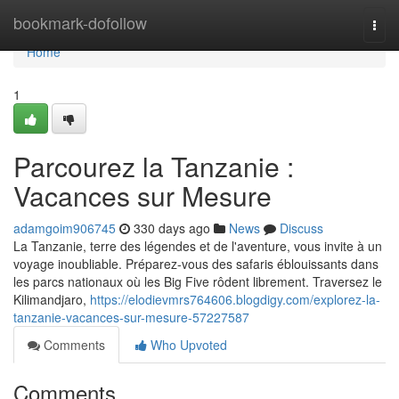
Home
bookmark-dofollow
Togg
navi
Home
1
Parcourez la Tanzanie :
Vacances sur Mesure
adamgoim906745
330 days ago
News
Discuss
La Tanzanie, terre des légendes et de l'aventure, vous invite à un
voyage inoubliable. Préparez-vous des safaris éblouissants dans
les parcs nationaux où les Big Five rôdent librement. Traversez le
Kilimandjaro,
https://elodievmrs764606.blogdigy.com/explorez-la-
tanzanie-vacances-sur-mesure-57227587
Comments
Who Upvoted
Comments