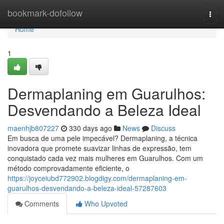
Home
bookmark-dofollow
Togg
navi
Home
1
Dermaplaning em Guarulhos:
Desvendando a Beleza Ideal
maenhjb807227
330 days ago
News
Discuss
Em busca de uma pele impecável? Dermaplaning, a técnica
inovadora que promete suavizar linhas de expressão, tem
conquistado cada vez mais mulheres em Guarulhos. Com um
método comprovadamente eficiente, o
https://joyceiubd772902.blogdigy.com/dermaplaning-em-
guarulhos-desvendando-a-beleza-ideal-57287603
Comments
Who Upvoted