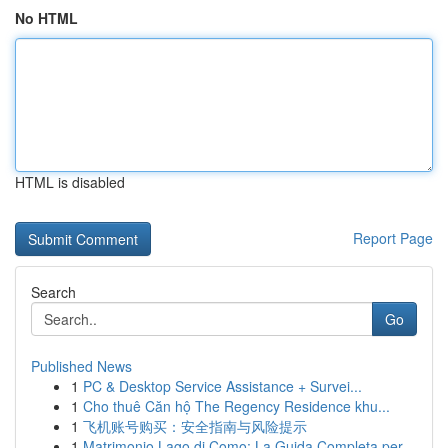
No HTML
HTML is disabled
Report Page
Search
Go
Published News
1
PC & Desktop Service Assistance + Survei...
1
Cho thuê Căn hộ The Regency Residence khu...
1
飞机账号购买：安全指南与风险提示
1
Matrimonio Lago di Como: La Guida Completa per