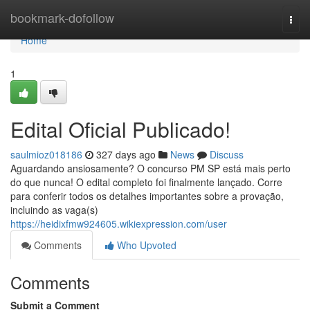
Home
bookmark-dofollow
Togg
navi
Home
1
Edital Oficial Publicado!
saulmioz018186
327 days ago
News
Discuss
Aguardando ansiosamente? O concurso PM SP está mais perto
do que nunca! O edital completo foi finalmente lançado. Corre
para conferir todos os detalhes importantes sobre a provação,
incluindo as vaga(s)
https://heidixfmw924605.wikiexpression.com/user
Comments
Who Upvoted
Comments
Submit a Comment