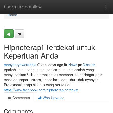
Home
bookmark-dofollow
Togg
navi
Home
1
Hipnoterapi Terdekat untuk
Keperluan Anda
mariyahryew206993
329 days ago
News
Discuss
Apakah kamu sedang mencari cara untuk masalah yang
menyusahkan? Hipnoterapi dapat memberikan berbagai jenis
masalah, seperti stress, kesedihan, dan tidur tidak nyenyak.
Profesional terapi hipnotis yang berada di
https://www.facebook.com/hipnoterapi.terdekat
Comments
Who Upvoted
Comments