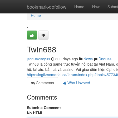
Home
bookmark-dofollow
Home
New
Submi
Home
1
Twin688
jace9a23cyu9
300 days ago
News
Discuss
Twin68 là cổng game trực tuyến nổi bật tại Việt Nam, 
hũ, tài xỉu, bắn cá và casino. Với giao diện hiện đại, d
https://logikmemorial.ca/forum/index.php?topic=57734
Comments
Who Upvoted
Comments
Submit a Comment
No HTML