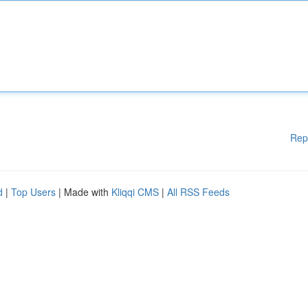
Rep
d
|
Top Users
| Made with
Kliqqi CMS
|
All RSS Feeds