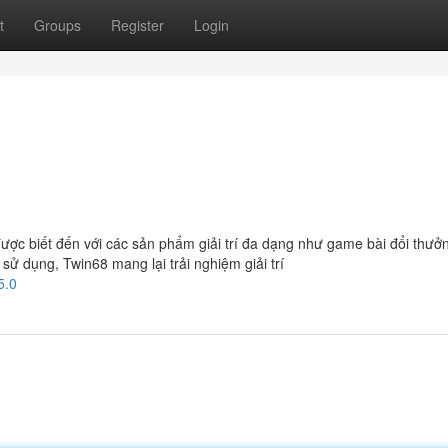
t
Groups
Register
Login
được biết đến với các sản phẩm giải trí đa dạng như game bài đổi thưở
ễ sử dụng, Twin68 mang lại trải nghiệm giải trí
5.0