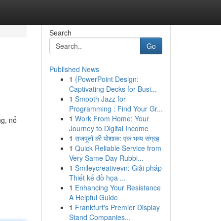
Search
Go
Published News
1
{PowerPoint Design:
Captivating Decks for Busi...
1
Smooth Jazz for
Programming : Find Your Gr...
1
Work From Home: Your
ng, nổ
Journey to Digital Income
1
राजपूतों की पोशाक: एक भव्य संग्रह
1
Quick Reliable Service from
Very Same Day Rubbi...
1
Smileycreativevn: Giải pháp
Thiết kế đồ họa ...
1
Enhancing Your Resistance
A Helpful Guide
1
Frankfurt's Premier Display
Stand Companies...