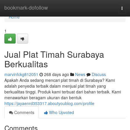
Home
bookmark-dofollow
Togg
navi
Home
1
Jual Plat Timah Surabaya
Berkualitas
marvinfckg812051
268 days ago
News
Discuss
Apakah Anda sedang mencari plat timah di Surabaya? Kami
adalah penyedia terbaik dalam menjual plat timah yang
berkualitas tinggi. Produk kami terbuat dari bahan terbaik. Kami
menawarkan beragam ukuran dan bentuk
https://jayaenrd353317.aboutyoublog.com/profile
Comments
Who Upvoted
Comments