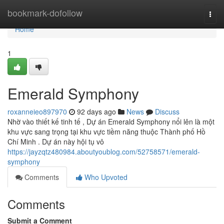
Home
bookmark-dofollow
Togg
navi
Home
1
Emerald Symphony
roxanneieo897970
92 days ago
News
Discuss
Nhờ vào thiết kế tinh tế , Dự án Emerald Symphony nổi lên là một
khu vực sang trọng tại khu vực tiềm năng thuộc Thành phố Hồ
Chí Minh . Dự án này hội tụ vô
https://jayzqtz480984.aboutyoublog.com/52758571/emerald-
symphony
Comments
Who Upvoted
Comments
Submit a Comment