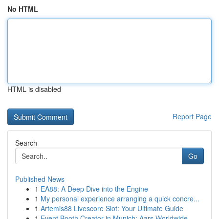
No HTML
HTML is disabled
Report Page
Search
Go
Published News
1
EA88: A Deep Dive into the Engine
1
My personal experience arranging a quick concre...
1
Artemis88 Livescore Slot: Your Ultimate Guide
1
Event Booth Creator in Munich: Aars Worldwide ...