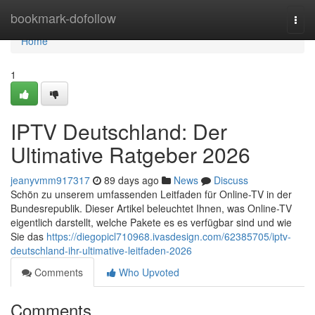
Home
bookmark-dofollow
Togg
navi
Home
1
IPTV Deutschland: Der
Ultimative Ratgeber 2026
jeanyvmm917317
89 days ago
News
Discuss
Schön zu unserem umfassenden Leitfaden für Online-TV in der
Bundesrepublik. Dieser Artikel beleuchtet Ihnen, was Online-TV
eigentlich darstellt, welche Pakete es es verfügbar sind und wie
Sie das
https://diegopicl710968.ivasdesign.com/62385705/iptv-
deutschland-ihr-ultimative-leitfaden-2026
Comments
Who Upvoted
Comments