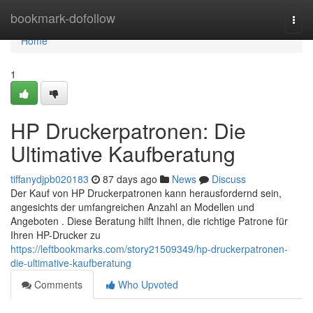
Home
bookmark-dofollow
Togg
navi
Home
1
HP Druckerpatronen: Die
Ultimative Kaufberatung
tiffanydjpb020183
87 days ago
News
Discuss
Der Kauf von HP Druckerpatronen kann herausfordernd sein,
angesichts der umfangreichen Anzahl an Modellen und
Angeboten . Diese Beratung hilft Ihnen, die richtige Patrone für
Ihren HP-Drucker zu
https://leftbookmarks.com/story21509349/hp-druckerpatronen-
die-ultimative-kaufberatung
Comments
Who Upvoted