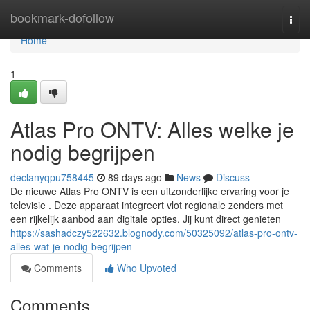
Home
bookmark-dofollow
Togg
navi
Home
1
Atlas Pro ONTV: Alles welke je
nodig begrijpen
declanyqpu758445
89 days ago
News
Discuss
De nieuwe Atlas Pro ONTV is een uitzonderlijke ervaring voor je
televisie . Deze apparaat integreert vlot regionale zenders met
een rijkelijk aanbod aan digitale opties. Jij kunt direct genieten
https://sashadczy522632.blognody.com/50325092/atlas-pro-ontv-
alles-wat-je-nodig-begrijpen
Comments
Who Upvoted
Comments