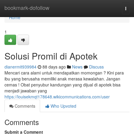
Home
bookmark-dofollow
Togg
navi
Home
1
Solusi Promil di Apotek
dianermit939984
88 days ago
News
Discuss
Mencari cara alami untuk mendapatkan momongan ? Kini para
ibu yang berusaha memiliki anak merasa kewalahan. Jangan
cemas ! Obat penyubur kandungan yang dijual di apotek bisa
menjadi jawaban yang
https://louisekmqt178648.wikicommunications.com/user
Comments
Who Upvoted
Comments
Submit a Comment