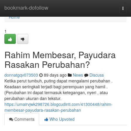
Home
bookmark-dofollow
Togg
navi
Home
1
Rahim Membesar, Payudara
Rasakan Perubahan?
donnatgqv073503
89 days ago
News
Discuss
Ketika perut tumbuh, puting dapat mengalami perubahan .
Keadaan seringkali terjadi bagi perempuan yang hamil .
{Perubahan ini dapat termasuk ketegangan, nyeri , atau
perubahan ukuran dan tekstur.
https://umairvjwk298726.blogcudinti.com/41300448/rahim-
membesar-payudara-rasakan-perubahan
Comments
Who Upvoted