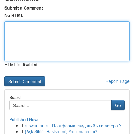
Submit a Comment
No HTML
HTML is disabled
Report Page
Search
Go
Published News
1
ruswoman.ru: Платформа свиданий или афера ?
1
{Aşk Sihir : Hakikat mi, Yanıltmaca mı?