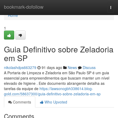
Home
bookmark-dofollow
Togg
navi
Home
1
Guia Definitivo sobre Zeladoria
em SP
nikolashdps663279
91 days ago
News
Discuss
A Portaria de Limpeza e Zeladoria em São Paulo SP é um guia
essencial para empreendimentos que buscam manter um nível
elevado de higiene . Este documento abrangente detalha as
tarefas da equipe de
https://lawsonogbh338614.blog-
gold.com/58637300/guia-definitivo-sobre-zeladoria-em-sp
Comments
Who Upvoted
Comments