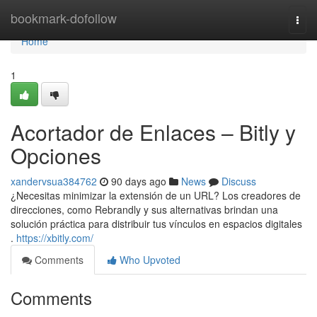
Home
bookmark-dofollow
Togg
navi
Home
1
Acortador de Enlaces – Bitly y
Opciones
xandervsua384762
90 days ago
News
Discuss
¿Necesitas minimizar la extensión de un URL? Los creadores de
direcciones, como Rebrandly y sus alternativas brindan una
solución práctica para distribuir tus vínculos en espacios digitales
.
https://xbitly.com/
Comments
Who Upvoted
Comments