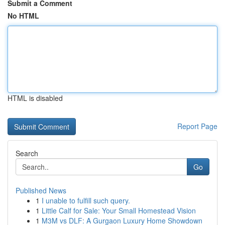
Submit a Comment
No HTML
HTML is disabled
Report Page
Search
Go
Published News
1
I unable to fulfill such query.
1
Little Calf for Sale: Your Small Homestead Vision
1
M3M vs DLF: A Gurgaon Luxury Home Showdown