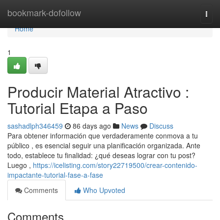
Home
bookmark-dofollow
Togg
navi
Home
1
Producir Material Atractivo :
Tutorial Etapa a Paso
sashadlph346459
86 days ago
News
Discuss
Para obtener información que verdaderamente conmova a tu
público , es esencial seguir una planificación organizada. Ante
todo, establece tu finalidad: ¿qué deseas lograr con tu post?
Luego ,
https://icelisting.com/story22719500/crear-contenido-
impactante-tutorial-fase-a-fase
Comments
Who Upvoted
Comments