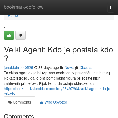
Home
bookmark-dofollow
Togg
navi
Home
1
Velki Agent: Kdo je postala kdo
?
junaiduhrt440525
88 days ago
News
Discuss
Ta sklop agentov je bil izjemna osebnost v prizorišču tajnih misij .
Nekateri trdijo , da je bila pomembna figura pri rešitvi nizih
zahtevnih primerov . Kljub temu da ostaja obkrožena z
https://bookmarkstumble.com/story23497604/velki-agent-kdo-je-
bil-kdo
Comments
Who Upvoted
Comments