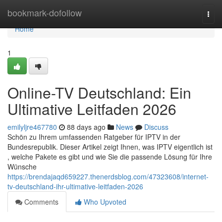
Home
bookmark-dofollow
Togg
navi
Home
1
Online-TV Deutschland: Ein
Ultimative Leitfaden 2026
emilyljre467780
88 days ago
News
Discuss
Schön zu Ihrem umfassenden Ratgeber für IPTV in der
Bundesrepublik. Dieser Artikel zeigt Ihnen, was IPTV eigentlich ist
, welche Pakete es gibt und wie Sie die passende Lösung für Ihre
Wünsche
https://brendajaqd659227.thenerdsblog.com/47323608/internet-
tv-deutschland-ihr-ultimative-leitfaden-2026
Comments
Who Upvoted