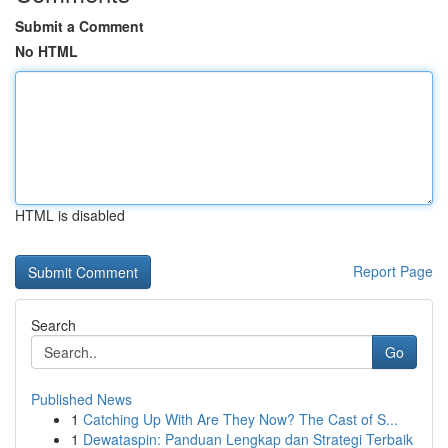
Submit a Comment
No HTML
HTML is disabled
Report Page
Search
Go
Published News
1
Catching Up With Are They Now? The Cast of S...
1
Dewataspin: Panduan Lengkap dan Strategi Terbaik