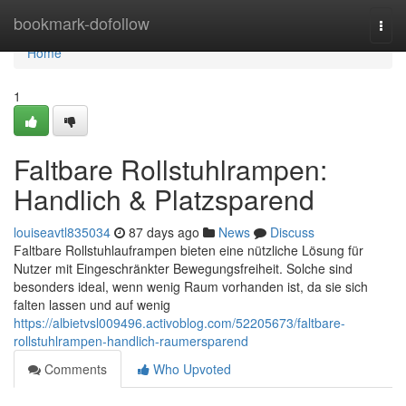
Home
bookmark-dofollow
Togg
navi
Home
1
Faltbare Rollstuhlrampen:
Handlich & Platzsparend
louiseavtl835034
87 days ago
News
Discuss
Faltbare Rollstuhlauframpen bieten eine nützliche Lösung für
Nutzer mit Eingeschränkter Bewegungsfreiheit. Solche sind
besonders ideal, wenn wenig Raum vorhanden ist, da sie sich
falten lassen und auf wenig
https://albietvsl009496.activoblog.com/52205673/faltbare-
rollstuhlrampen-handlich-raumersparend
Comments
Who Upvoted