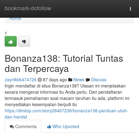
Home
bookmark-dofollow
Togg
navi
Home
1
Bonanza138: Tutorial Tuntas
dan Terpercaya
zaynlkbk474726
87 days ago
News
Discuss
Ingin mendaftar di situs Bonanza138? Ulasan ini menjelaskan
secara mengenai informasi itu Anda perlu. Dari pendaftaran
termasuk pemahaman soal macam taruhan itu ada, platform ini
menyediakan kesempatan berjudi itu
https://dirstop.com/story28467238/bonanza138-panduan-utuh-
dan-handal
Comments
Who Upvoted