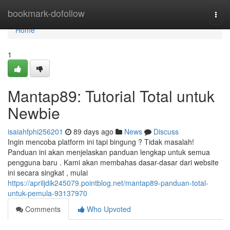
Home
bookmark-dofollow
Togg
navi
Home
1
Mantap89: Tutorial Total untuk
Newbie
isaiahfphi256201
89 days ago
News
Discuss
Ingin mencoba platform ini tapi bingung ? Tidak masalah!
Panduan ini akan menjelaskan panduan lengkap untuk semua
pengguna baru . Kami akan membahas dasar-dasar dari website
ini secara singkat , mulai
https://apriljdik245079.pointblog.net/mantap89-panduan-total-
untuk-pemula-93137970
Comments
Who Upvoted