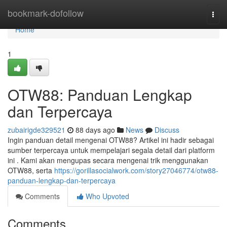
Home
bookmark-dofollow
Togg
navi
Home
1
OTW88: Panduan Lengkap
dan Terpercaya
zubairigde329521
88 days ago
News
Discuss
Ingin panduan detail mengenai OTW88? Artikel ini hadir sebagai
sumber terpercaya untuk mempelajari segala detail dari platform
ini . Kami akan mengupas secara mengenai trik menggunakan
OTW88, serta
https://gorillasocialwork.com/story27046774/otw88-
panduan-lengkap-dan-terpercaya
Comments
Who Upvoted
Comments