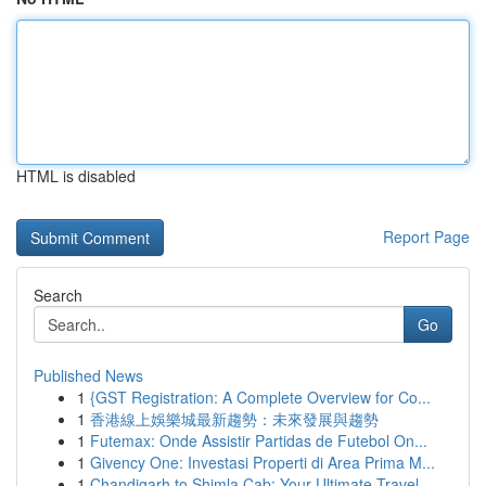
HTML is disabled
Report Page
Search
Go
Published News
1
{GST Registration: A Complete Overview for Co...
1
香港線上娛樂城最新趨勢：未來發展與趨勢
1
Futemax: Onde Assistir Partidas de Futebol On...
1
Givency One: Investasi Properti di Area Prima M...
1
Chandigarh to Shimla Cab: Your Ultimate Travel ...