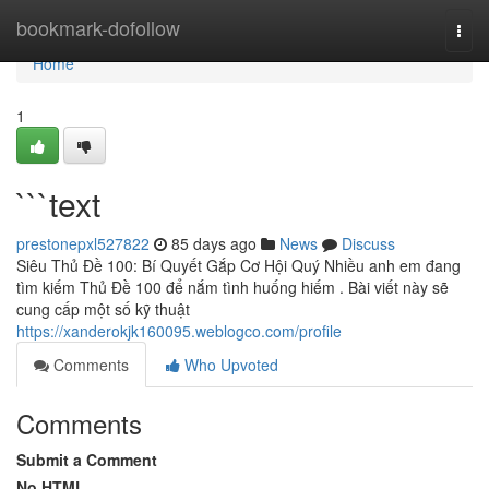
Home
bookmark-dofollow
Togg
navi
Home
1
```text
prestonepxl527822
85 days ago
News
Discuss
Siêu Thủ Đề 100: Bí Quyết Gắp Cơ Hội Quý Nhiều anh em đang
tìm kiếm Thủ Đề 100 để nắm tình huống hiếm . Bài viết này sẽ
cung cấp một số kỹ thuật
https://xanderokjk160095.weblogco.com/profile
Comments
Who Upvoted
Comments
Submit a Comment
No HTML