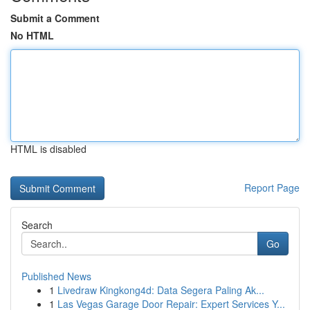
Submit a Comment
No HTML
HTML is disabled
Report Page
Search
Go
Published News
1
Livedraw Kingkong4d: Data Segera Paling Ak...
1
Las Vegas Garage Door Repair: Expert Services Y...