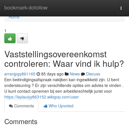
Home
bookmark-dofollow
Togg
navi
Home
1
Vaststellingsovereenkomst
controleren: Waar vind ik hulp?
arranjpgy861165
85 days ago
News
Discuss
Een beëindigingsafspraak nakijken kan ingewikkeld zijn. U bent
ondersteuning ? Er zijn verschillende opties om advies te vinden .
U kunt contact opnemen bij een arbeidsrechtelijk jurist voor
https://laylauiyy863152.wikigop.com/user
Comments
Who Upvoted
Comments