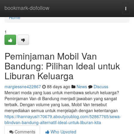
Home
bookmark-dofollow
Togg
navi
Home
1
Peminjaman Mobil Van
Bandung: Pilihan Ideal untuk
Liburan Keluarga
margiessne422867
88 days ago
News
Discuss
Mencari moda yang luas untuk membawa seluruh keluarga?
Peminjaman Van di Bandung menjadi jawaban yang sangat
terbaik. Dengan volume yang luas, Mobil Van tersebut
menyediakan semua untuk menjelajah dengan ketentangan
https://ihannayusl170679.aboutyoublog.com/52867765/sewa-
blindvan-bandung-alternatif-ideal-untuk-liburan-kita
Comments
Who Upvoted