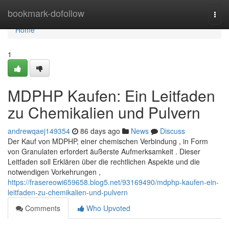
Home
bookmark-dofollow
Togg
navi
Home
1
MDPHP Kaufen: Ein Leitfaden
zu Chemikalien und Pulvern
andrewqaej149354
86 days ago
News
Discuss
Der Kauf von MDPHP, einer chemischen Verbindung , in Form
von Granulaten erfordert äußerste Aufmerksamkeit . Dieser
Leitfaden soll Erklären über die rechtlichen Aspekte und die
notwendigen Vorkehrungen ,
https://frasereowi659658.blog5.net/93169490/mdphp-kaufen-ein-
leitfaden-zu-chemikalien-und-pulvern
Comments
Who Upvoted