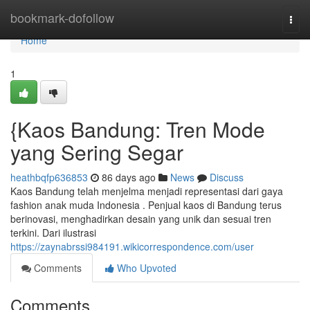
Home
bookmark-dofollow
Togg
navi
Home
1
{Kaos Bandung: Tren Mode
yang Sering Segar
heathbqfp636853
86 days ago
News
Discuss
Kaos Bandung telah menjelma menjadi representasi dari gaya
fashion anak muda Indonesia . Penjual kaos di Bandung terus
berinovasi, menghadirkan desain yang unik dan sesuai tren
terkini. Dari ilustrasi
https://zaynabrssi984191.wikicorrespondence.com/user
Comments
Who Upvoted
Comments