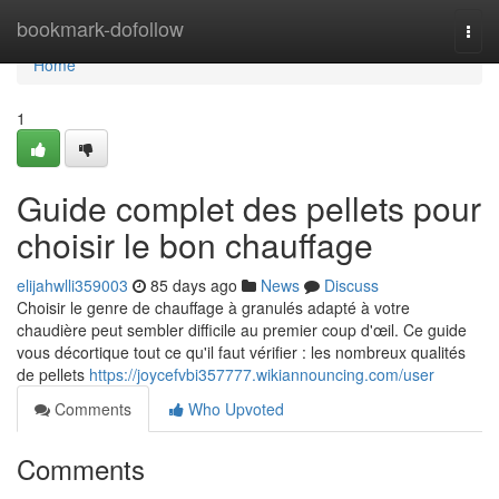
Home
bookmark-dofollow
Togg
navi
Home
1
Guide complet des pellets pour
choisir le bon chauffage
elijahwlli359003
85 days ago
News
Discuss
Choisir le genre de chauffage à granulés adapté à votre
chaudière peut sembler difficile au premier coup d'œil. Ce guide
vous décortique tout ce qu'il faut vérifier : les nombreux qualités
de pellets
https://joycefvbi357777.wikiannouncing.com/user
Comments
Who Upvoted
Comments