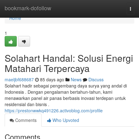
Home
bookmark-dofollow
Togg
navi
Home
1
Solahart Handal: Solusi Energi
Matahari Terpercaya
maeljbf688687
85 days ago
News
Discuss
Solahart hadir sebagai pengembang daya surya yang andal di
Indonesia . Dengan pengalaman bertahun-tahun, kami
menawarkan panel air panas berbasis inovasi terdepan untuk
residensial dan bisnis .
https://prestonwwkq491226.activoblog.com/profile
Comments
Who Upvoted
Comments