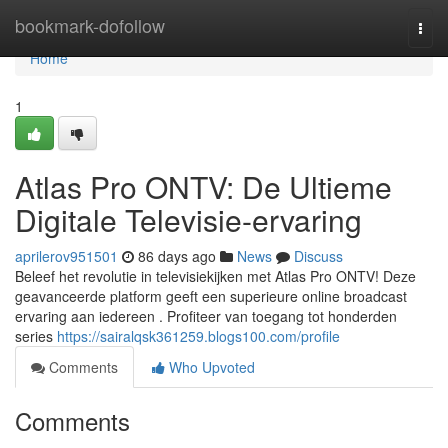
Home
bookmark-dofollow
Togg
navi
Home
1
Atlas Pro ONTV: De Ultieme
Digitale Televisie-ervaring
aprilerov951501
86 days ago
News
Discuss
Beleef het revolutie in televisiekijken met Atlas Pro ONTV! Deze
geavanceerde platform geeft een superieure online broadcast
ervaring aan iedereen . Profiteer van toegang tot honderden
series
https://sairalqsk361259.blogs100.com/profile
Comments
Who Upvoted
Comments