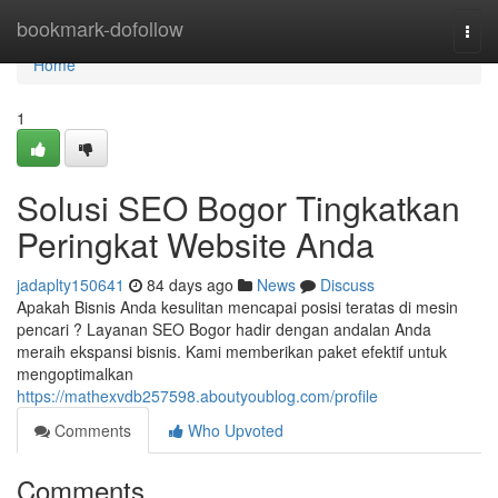
Home
bookmark-dofollow
Togg
navi
Home
1
Solusi SEO Bogor Tingkatkan
Peringkat Website Anda
jadaplty150641
84 days ago
News
Discuss
Apakah Bisnis Anda kesulitan mencapai posisi teratas di mesin
pencari ? Layanan SEO Bogor hadir dengan andalan Anda
meraih ekspansi bisnis. Kami memberikan paket efektif untuk
mengoptimalkan
https://mathexvdb257598.aboutyoublog.com/profile
Comments
Who Upvoted
Comments