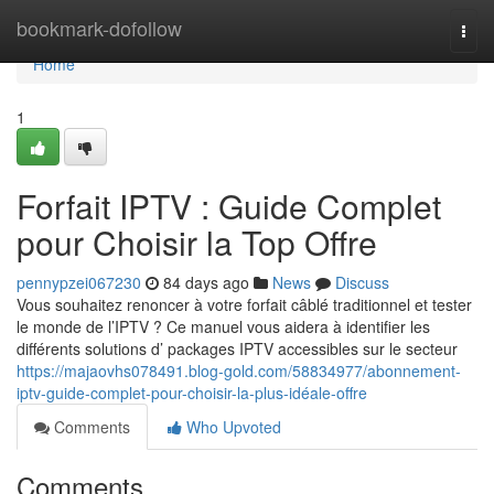
Home
bookmark-dofollow
Togg
navi
Home
1
Forfait IPTV : Guide Complet
pour Choisir la Top Offre
pennypzei067230
84 days ago
News
Discuss
Vous souhaitez renoncer à votre forfait câblé traditionnel et tester
le monde de l’IPTV ? Ce manuel vous aidera à identifier les
différents solutions d’ packages IPTV accessibles sur le secteur
https://majaovhs078491.blog-gold.com/58834977/abonnement-
iptv-guide-complet-pour-choisir-la-plus-idéale-offre
Comments
Who Upvoted
Comments