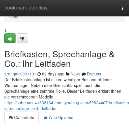
Home
bookmark-dofollow
Tog
nav
Home
1
Briefkasten, Sprechanlage &
Co.: Ihr Leitfaden
aronqmcv091191
82 days ago
News
Discuss
Der Briefkastenanlage ist ein notwendiger Bestandteil jeder
Wohnanlage . Neben dem Briefschlitz spielt auch die
Sprechanlage eine zentrale Rolle. Dieser Leitfaden erklärt Ihnen
die verschiedenen Modelle
https://sabrinacnwx638164.aboutyoublog.com/52924407/briefkasten
sprechanlage-co-ihr-leitfaden
Comments
Who Upvoted