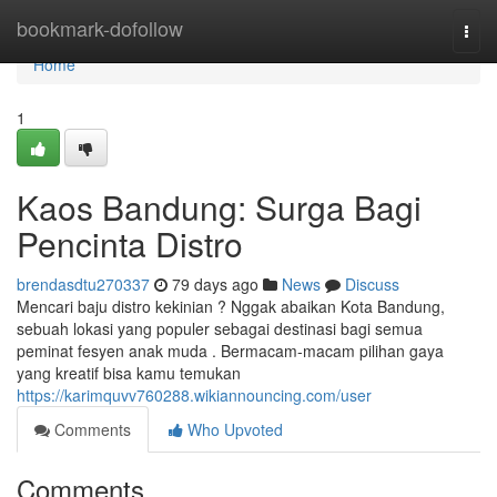
Home
bookmark-dofollow
Togg
navi
Home
1
Kaos Bandung: Surga Bagi
Pencinta Distro
brendasdtu270337
79 days ago
News
Discuss
Mencari baju distro kekinian ? Nggak abaikan Kota Bandung,
sebuah lokasi yang populer sebagai destinasi bagi semua
peminat fesyen anak muda . Bermacam-macam pilihan gaya
yang kreatif bisa kamu temukan
https://karimquvv760288.wikiannouncing.com/user
Comments
Who Upvoted
Comments