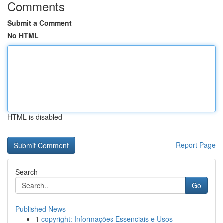
Comments
Submit a Comment
No HTML
HTML is disabled
Report Page
Search
Go
Published News
1
copyright: Informações Essenciais e Usos