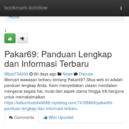
Home
bookmark-dofollow
Togg
navi
Home
1
Pakar69: Panduan Lengkap
dan Informasi Terbaru
lillijzsl734200
80 days ago
News
Discuss
Mencari wawasan terbaru tentang Pakar69? Situs web ini adalah
panduan lengkap Anda. Kami menyediakan ulasan mendalam
mengenai segala hal, mulai dari aspek utama hingga trik berguna
untuk memaksimalkan
https://kallumfudc649688.mpeblog.com/74768869/pakar69-
panduan-lengkap-dan-informasi-terbaru
Comments
Who Upvoted