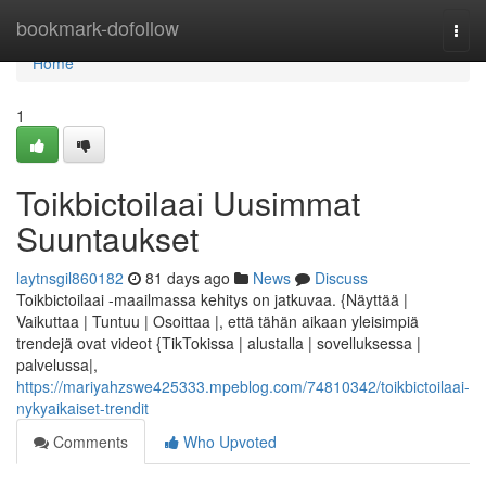
Home
bookmark-dofollow
Togg
navi
Home
1
Toikbictoilaai Uusimmat
Suuntaukset
laytnsgil860182
81 days ago
News
Discuss
Toikbictoilaai -maailmassa kehitys on jatkuvaa. {Näyttää |
Vaikuttaa | Tuntuu | Osoittaa |, että tähän aikaan yleisimpiä
trendejä ovat videot {TikTokissa | alustalla | sovelluksessa |
palvelussa|,
https://mariyahzswe425333.mpeblog.com/74810342/toikbictoilaai-
nykyaikaiset-trendit
Comments
Who Upvoted