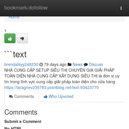
Home
bookmark-dofollow
Togg
navi
Home
1
```text
brendafsyy248230
79 days ago
News
Discuss
NHÀ CUNG CẤP SETUP SIÊU THỊ CHUYÊN GIA GIẢI PHÁP
TOÀN DIỆN NHÀ CUNG CẤP XÂY DỰNG SIÊU THỊ là đơn vị uy
tín trong lĩnh vực cung cấp giải pháp toàn diện cho cửa hàng
https://laragnev235783.pointblog.net/text-93423770
Comments
Who Upvoted
Comments
Submit a Comment
No HTML