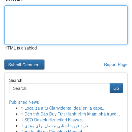
HTML is disabled
Report Page
Search
Go
Published News
1
Localiza a tu Clarividente Ideal en la capit...
1
Đền thờ Đào Duy Từ : Hành trình khám phá truyề...
1
SEO Destek Hizmetleri Kılavuzu
1
خرید قهوه: آشنایی مفصل برای مبتدی
1
Hydraulic on Complete Manual