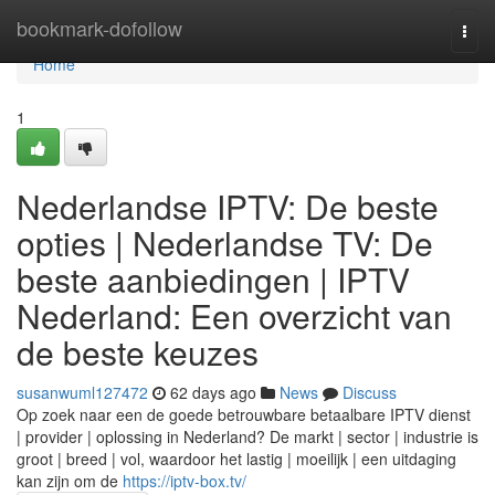
Home
bookmark-dofollow
Togg
navi
Home
1
Nederlandse IPTV: De beste
opties | Nederlandse TV: De
beste aanbiedingen | IPTV
Nederland: Een overzicht van
de beste keuzes
susanwuml127472
62 days ago
News
Discuss
Op zoek naar een de goede betrouwbare betaalbare IPTV dienst
| provider | oplossing in Nederland? De markt | sector | industrie is
groot | breed | vol, waardoor het lastig | moeilijk | een uitdaging
kan zijn om de
https://iptv-box.tv/