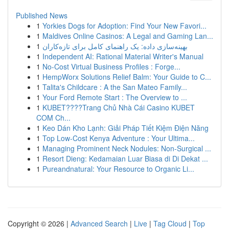
Published News
1
Yorkies Dogs for Adoption: Find Your New Favori...
1
Maldives Online Casinos: A Legal and Gaming Lan...
1
بهینه‌سازی داده: یک راهنمای کامل برای تازه‌کاران
1
Independent AI: Rational Material Writer's Manual
1
No-Cost Virtual Business Profiles : Forge...
1
HempWorx Solutions Relief Balm: Your Guide to C...
1
Talita's Childcare : A the San Mateo Family...
1
Your Ford Remote Start : The Overview to ...
1
KUBET????️Trang Chủ Nhà Cái Casino KUBET
COM Ch...
1
Keo Dán Kho Lạnh: Giải Pháp Tiết Kiệm Điện Năng
1
Top Low-Cost Kenya Adventure : Your Ultima...
1
Managing Prominent Neck Nodules: Non-Surgical ...
1
Resort Dieng: Kedamaian Luar Biasa di Di Dekat ...
1
Pureandnatural: Your Resource to Organic Li...
Copyright © 2026 |
Advanced Search
|
Live
|
Tag Cloud
|
Top