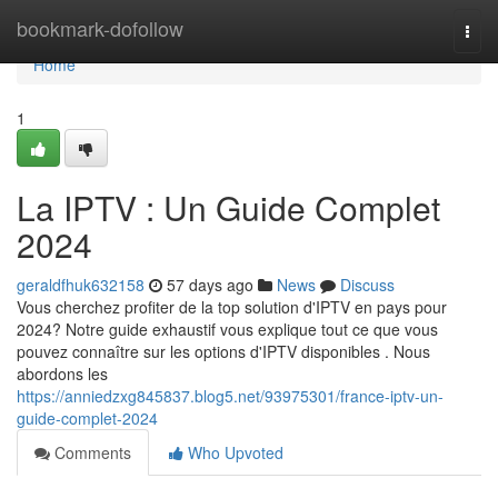
Home
bookmark-dofollow
Togg
navi
Home
1
La IPTV : Un Guide Complet
2024
geraldfhuk632158
57 days ago
News
Discuss
Vous cherchez profiter de la top solution d'IPTV en pays pour
2024? Notre guide exhaustif vous explique tout ce que vous
pouvez connaître sur les options d'IPTV disponibles . Nous
abordons les
https://anniedzxg845837.blog5.net/93975301/france-iptv-un-
guide-complet-2024
Comments
Who Upvoted