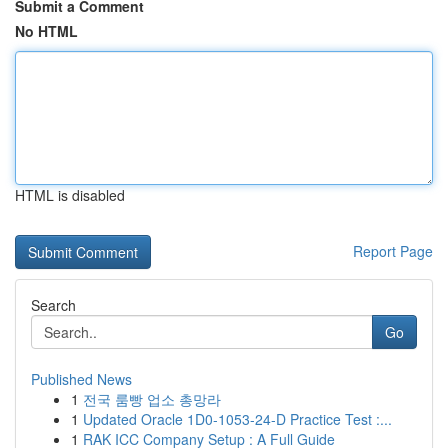
Submit a Comment
No HTML
HTML is disabled
Report Page
Search
Go
Published News
1
전국 룸빵 업소 총망라
1
Updated Oracle 1D0-1053-24-D Practice Test :...
1
RAK ICC Company Setup : A Full Guide