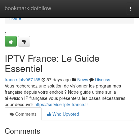
Home
bookmark-dofollow
Togg
navi
Home
1
IPTV France: Le Guide
Essentiel
france-iptv067155
57 days ago
News
Discuss
Vous recherchez une solution de visionner les programmes
française depuis votre endroit ? Notre guide ultime sur la
télévision IP française vous présentera les bases nécessaires
pour découvrir
https://service-iptv-france.fr
Comments
Who Upvoted
Comments