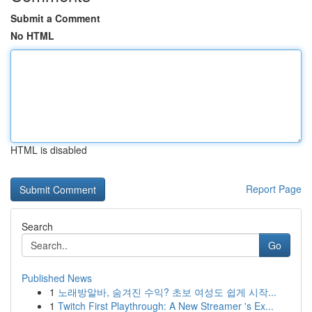
Submit a Comment
No HTML
HTML is disabled
Report Page
Search
Go
Published News
1
노래방알바, 숨겨진 수익? 초보 여성도 쉽게 시작...
1
Twitch First Playthrough: A New Streamer 's Ex...