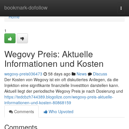
Home
bookmark-dofollow
Togg
navi
Home
1
Wegovy Preis: Aktuelle
Informationen und Kosten
wegovy-preis036473
58 days ago
News
Discuss
Der Kosten von Wegovy ist ein oft diskutiertes Anliegen, da die
Injektion eine signifikante finanzielle Investition darstellen kann.
Aktuell liegt der periodische Wegovy Preis je nach Dosierung und
https://tedcbzh744389.blogolize.com/wegovy-preis-aktuelle-
informationen-und-kosten-80868159
Comments
Who Upvoted
Comments